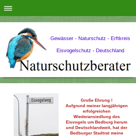
Gewässer - Naturschutz - Erftkreis
Eisvogelschutz - Deutschland
Große Ehrung !
Aufgrund meiner langjährigen
erfolgreichen
Wiederansiedlung des
Eisvogels um Bedburg herum
und Deutschlandweit, hat der
Bedburger Stadtrat meine