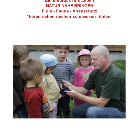
Ein Eindruck fürs Leben
NATUR NAHE BRINGEN
Flora - Fauna - Artenschutz
"hören-sehen-riechen-
schmecken-fühlen"